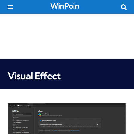
WinPoin
Menu
Searc
Visual Effect