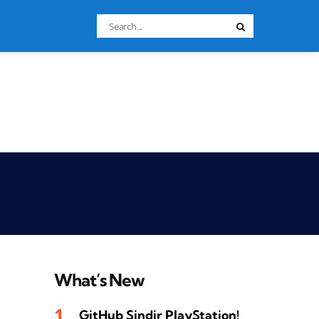
Search
Search
for:
What’s New
GitHub Sindir PlayStation!