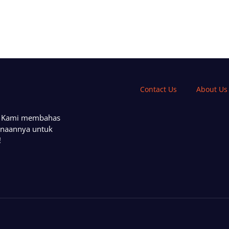
Contact Us
About Us
a. Kami membahas
unaannya untuk
!