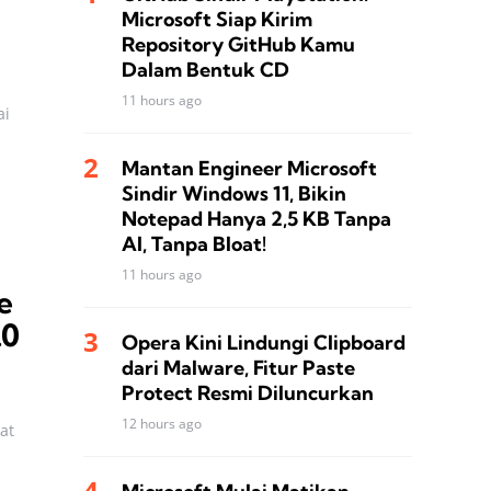
Microsoft Siap Kirim
Repository GitHub Kamu
Dalam Bentuk CD
11 hours ago
ai
Mantan Engineer Microsoft
Sindir Windows 11, Bikin
Notepad Hanya 2,5 KB Tanpa
AI, Tanpa Bloat!
11 hours ago
e
.0
Opera Kini Lindungi Clipboard
dari Malware, Fitur Paste
Protect Resmi Diluncurkan
12 hours ago
at