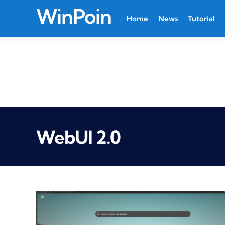
WinPoin
Home
News
Tutorial
WebUI 2.0