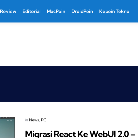
Review
Editorial
MacPoin
DroidPoin
Kepoin Tekno
Categories
Posted
in
News
PC
in
Migrasi React Ke WebUI 2.0 –