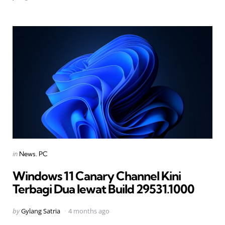
Categories
Posted
in
News
PC
in
Windows 11 Canary Channel Kini
Terbagi Dua lewat Build 29531.1000
Posted
by
Gylang Satria
4 months ago
by