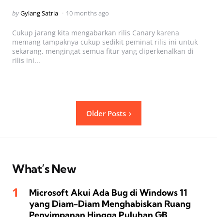
Posted
by
Gylang Satria
10 months ago
by
Cukup jarang kita mengabarkan rilis Canary karena
memang tampaknya cukup sedikit peminat rilis ini untuk
sekarang, mengingat semua fitur yang diperkenalkan di
rilis ini...
Posts
Older Posts
pagination
What’s New
Microsoft Akui Ada Bug di Windows 11
yang Diam-Diam Menghabiskan Ruang
Penyimpanan Hingga Puluhan GB