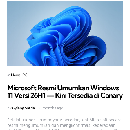
Categories
Posted
in
News
PC
in
Microsoft Resmi Umumkan Windows
11 Versi 26H1 — Kini Tersedia di Canary
Posted
by
Gylang Satria
8 months ago
by
Setelah rumor – rumor yang beredar, kini Microsoft secara
resmi mengumumkan dan mengkonfirmasi keberadaan