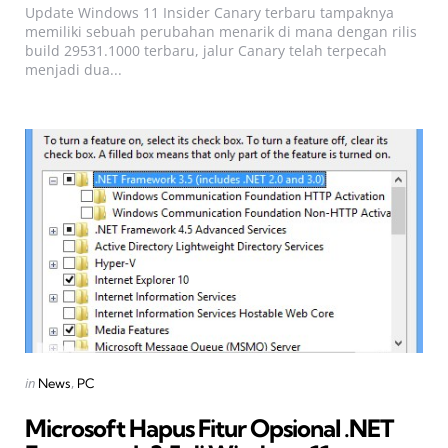
Update Windows 11 Insider Canary terbaru tampaknya
memiliki sebuah perubahan menarik di mana dengan rilis
build 29531.1000 terbaru, jalur Canary telah terpecah
menjadi dua...
Categories
Posted
in
News
PC
in
Microsoft Hapus Fitur Opsional .NET