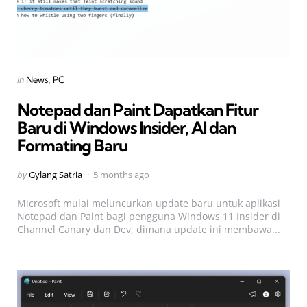
Categories
Posted
in
News
PC
in
Notepad dan Paint Dapatkan Fitur
Baru di Windows Insider, AI dan
Formating Baru
Posted
by
Gylang Satria
5 months ago
by
Microsoft mulai meluncurkan update baru untuk aplikasi
Notepad dan Paint bagi pengguna Windows 11 Insider di
Channel Canary dan Dev, dimana update ini membawa...