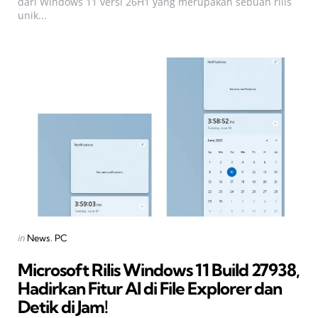
dari Windows 11 versi 26H1 yang merupakan sebuah rilis
unik...
Categories
Posted
in
News
PC
in
Microsoft Rilis Windows 11 Build 27938,
Hadirkan Fitur AI di File Explorer dan
Detik di Jam!