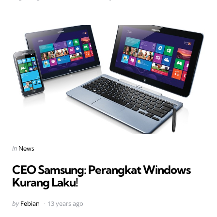
Categories
Posted
in
News
in
CEO Samsung: Perangkat Windows
Kurang Laku!
Posted
by
Febian
13 years ago
by