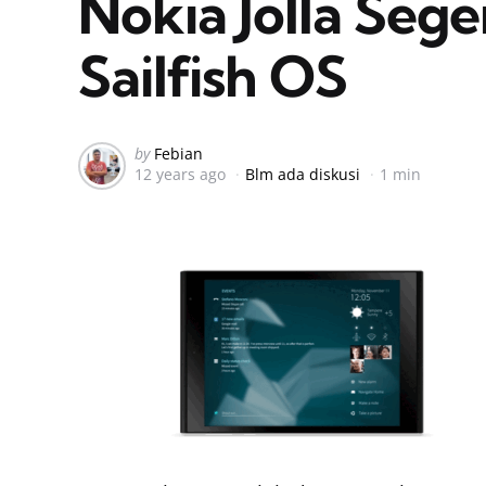
Nokia Jolla Sege
Sailfish OS
Posted
by
Febian
12 years ago
Blm ada diskusi
1 min
by