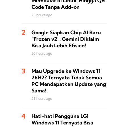
Membulat di Linux, Hingga QR
Code Tanpa Add-on
20 hours ago
Google Siapkan Chip AI Baru
“Frozen v2”, Gemini Diklaim
Bisa Jauh Lebih Efisien!
20 hours ago
Mau Upgrade ke Windows 11
26H2? Ternyata Tidak Semua
PC Mendapatkan Update yang
Sama!
21 hours ago
Hati-hati Pengguna LG!
Windows 11 Ternyata Bisa