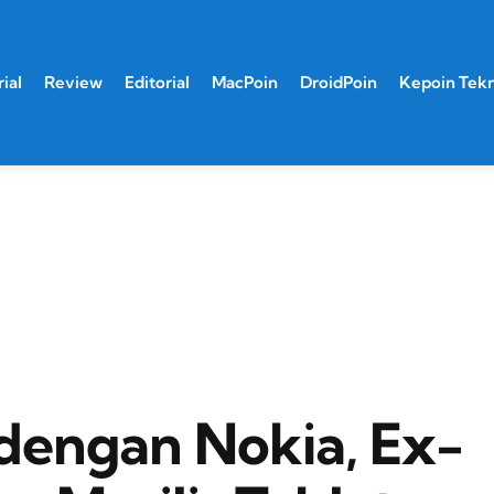
ial
Review
Editorial
MacPoin
DroidPoin
Kepoin Tek
 dengan Nokia, Ex-