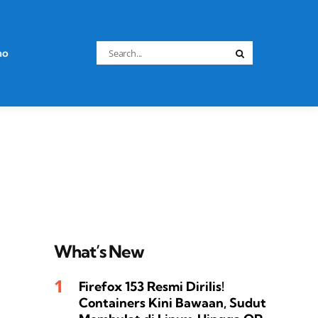
Search
no
Search
for:
What’s New
Firefox 153 Resmi Dirilis!
Containers Kini Bawaan, Sudut