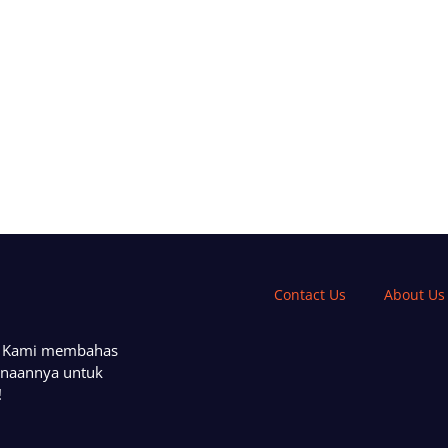
Contact Us
About Us
a. Kami membahas
unaannya untuk
!