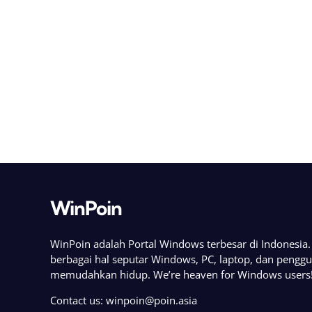
WinPoin
WinPoin adalah Portal Windows terbesar di Indonesi
berbagai hal seputar Windows, PC, laptop, dan pengg
memudahkan hidup. We’re heaven for Windows users
Contact us:
winpoin@poin.asia