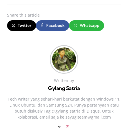
Share
this article
Twitter
Facebook
Whatsapp
Written by
Gylang Satria
Tech writer yang sehari‑hari berkutat dengan Windows 11,
Linux Ubuntu, dan Samsung S24. Punya pertanyaan atau
butuh diskusi? Tag @gylang_satria di Disqus. Untuk
kolaborasi, email saja ke
sayugiteam@gmail.com