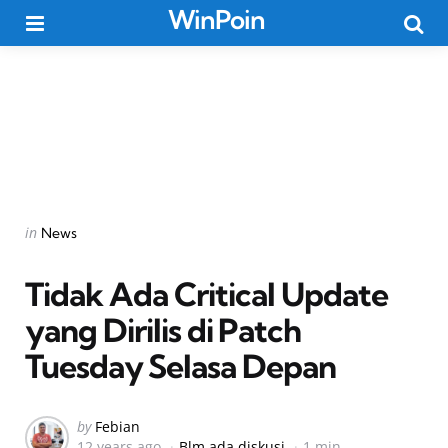
WinPoin
Menu
Searc
Categories
Posted
in
News
in
Tidak Ada Critical Update
yang Dirilis di Patch
Tuesday Selasa Depan
Posted
by
Febian
12 years ago
Blm ada diskusi
1 min
by