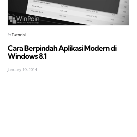
Posted
in
Tutorial
in
Cara Berpindah Aplikasi Modern di
Windows 8.1
January 10, 2014