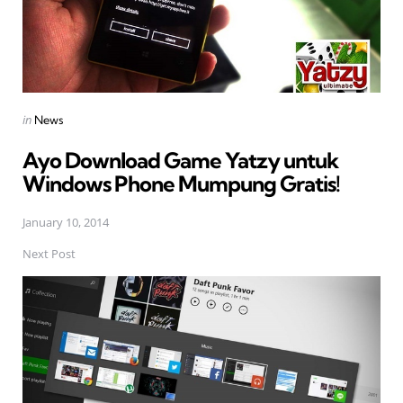
Posted
in
News
in
Ayo Download Game Yatzy untuk
Windows Phone Mumpung Gratis!
January 10, 2014
Next Post