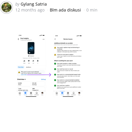
Posted
by
Gylang Satria
12 months ago
Blm ada diskusi
0 min
by