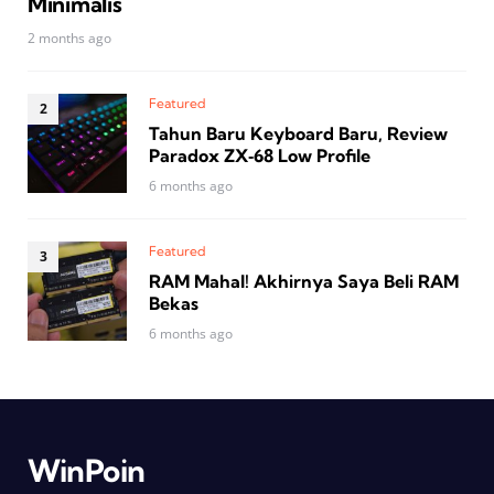
Minimalis
2 months ago
Featured
Tahun Baru Keyboard Baru, Review
Paradox ZX‑68 Low Profile
6 months ago
Featured
RAM Mahal! Akhirnya Saya Beli RAM
Bekas
6 months ago
WinPoin