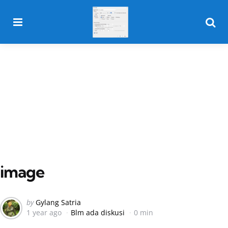
Menu
Searc
image
Posted
by
Gylang Satria
1 year ago
Blm ada diskusi
0 min
by