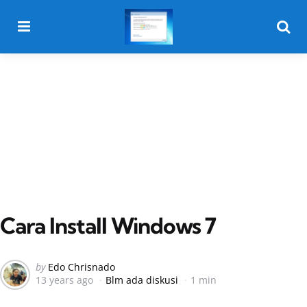
Menu
Searc
Cara Install Windows 7
Posted
by
Edo Chrisnado
13 years ago
Blm ada diskusi
1 min
by