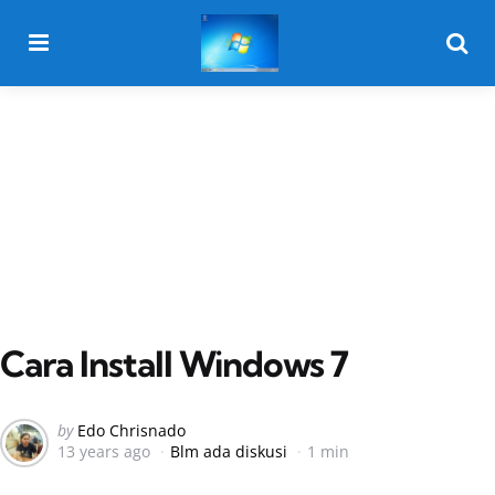
Menu
Searc
Cara Install Windows 7
Posted
by
Edo Chrisnado
13 years ago
Blm ada diskusi
1 min
by