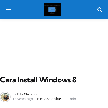
Menu
Searc
Cara Install Windows 8
Posted
by
Edo Chrisnado
13 years ago
Blm ada diskusi
1 min
by