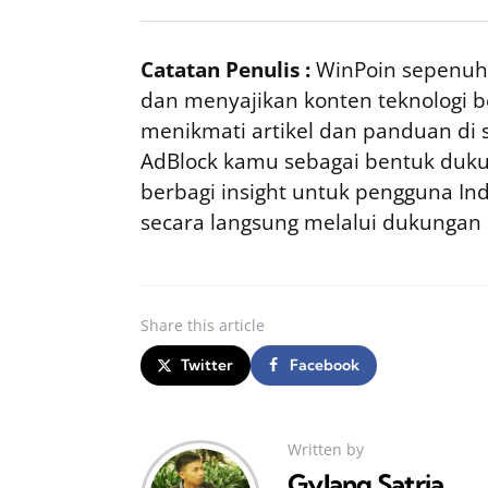
Catatan Penulis :
WinPoin sepenuhn
dan menyajikan konten teknologi be
menikmati artikel dan panduan di si
AdBlock kamu sebagai bentuk duku
berbagi insight untuk pengguna I
secara langsung melalui dukungan
Share
this article
Twitter
Facebook
Written by
Gylang Satria