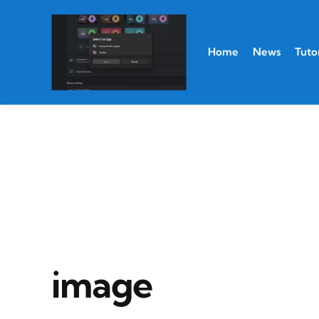
Home
News
Tutor
image