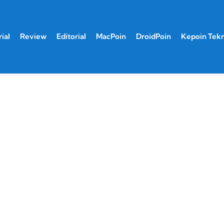
ial
Review
Editorial
MacPoin
DroidPoin
Kepoin Tek