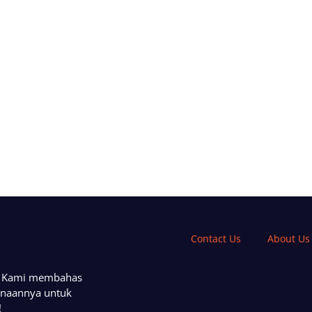
Contact Us
About Us
a. Kami membahas
unaannya untuk
!