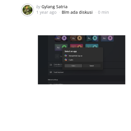
Posted
by
Gylang Satria
1 year ago
Blm ada diskusi
0 min
by