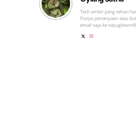
Tech writer yang sehari‑h
Punya pertanyaan atau but
email saja ke
sayugiteam@