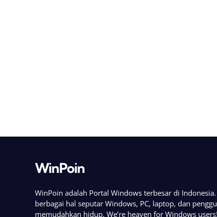
WinPoin
WinPoin adalah Portal Windows terbesar di Indonesi
berbagai hal seputar Windows, PC, laptop, dan pengg
memudahkan hidup. We’re heaven for Windows users