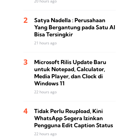
20 hours ago
Satya Nadella : Perusahaan
Yang Bergantung pada Satu AI
Bisa Tersingkir
21 hours ago
Microsoft Rilis Update Baru
untuk Notepad, Calculator,
Media Player, dan Clock di
Windows 11
22 hours ago
Tidak Perlu Reupload, Kini
WhatsApp Segera Izinkan
Pengguna Edit Caption Status
22 hours ago