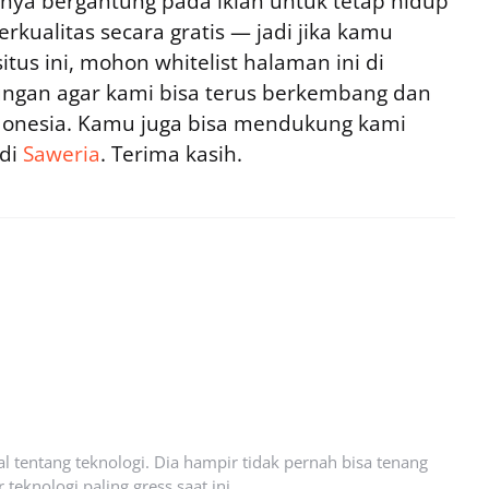
ya bergantung pada iklan untuk tetap hidup
rkualitas secara gratis — jadi jika kamu
tus ini, mohon whitelist halaman ini di
ngan agar kami bisa terus berkembang dan
ndonesia. Kamu juga bisa mendukung kami
 di
Saweria
. Terima kasih.
l tentang teknologi. Dia hampir tidak pernah bisa tenang
eknologi paling gress saat ini.