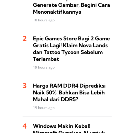
Generate Gambar, Begini Cara
Menonaktifkannya
18 hours ago
Epic Games Store Bagi 2 Game
Gratis Lagi! Klaim Nova Lands
dan Tattoo Tycoon Sebelum
Terlambat
19 hours ago
Harga RAM DDR4 Diprediksi
Naik 50%! Bahkan Bisa Lebih
Mahal dari DDR5?
19 hours ago
Windows Makin Kebal!
Microsoft Gunakan AI untuk