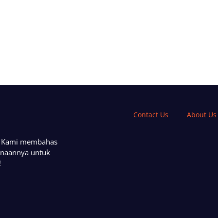
Contact Us
About Us
a. Kami membahas
unaannya untuk
!