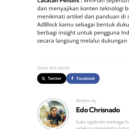
Catatan Penulis :
WinPoin sepenuhn
dan menyajikan konten teknologi be
menikmati artikel dan panduan di si
AdBlock kamu sebagai bentuk duku
berbagi insight untuk pengguna I
secara langsung melalui dukungan
Share
this article
Twitter
Facebook
Written by
Edo Chrisnado
Suka ngobrolin berbagai ha
sebelum mengetahui kabar t