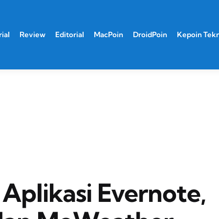
ial
Review
Editorial
MacPoin
DroidPoin
Kepoin Tek
Aplikasi Evernote,