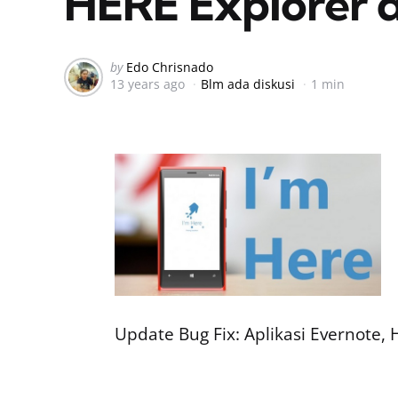
HERE Explorer
Posted
by
Edo Chrisnado
13 years ago
Blm ada diskusi
1 min
by
Update Bug Fix: Aplikasi Evernote