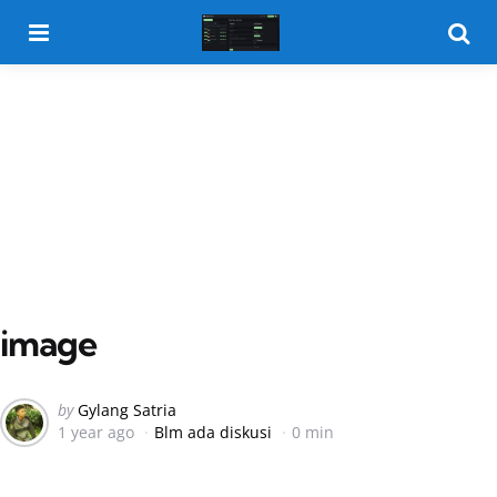
Menu
Searc
image
Posted
by
Gylang Satria
1 year ago
Blm ada diskusi
0 min
by