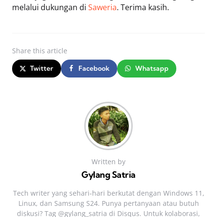
melalui dukungan di
Saweria
. Terima kasih.
Share
this article
Twitter
Facebook
Whatsapp
Written by
Gylang Satria
Tech writer yang sehari‑hari berkutat dengan Windows 11,
Linux, dan Samsung S24. Punya pertanyaan atau butuh
diskusi? Tag @gylang_satria di Disqus. Untuk kolaborasi,