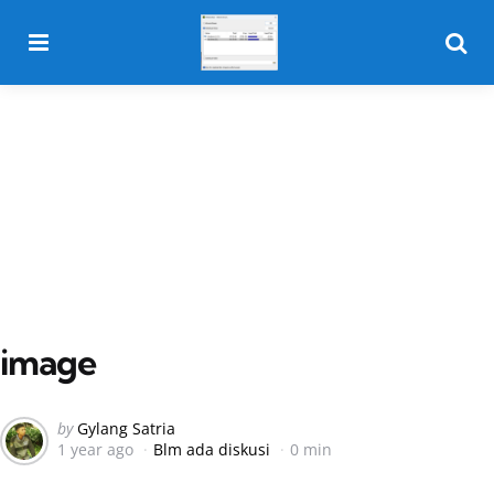
Menu
Searc
image
Posted
by
Gylang Satria
1 year ago
Blm ada diskusi
0 min
by