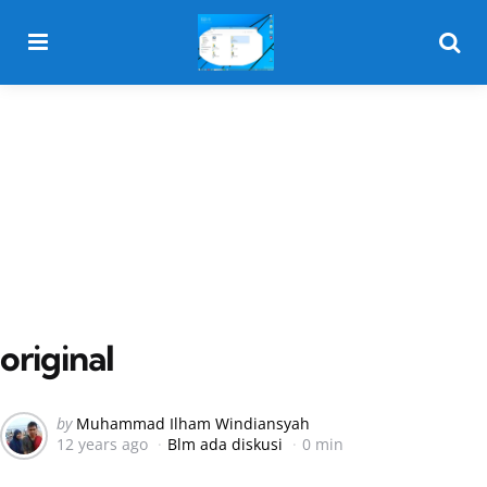
Menu
Searc
original
Posted
by
Muhammad Ilham Windiansyah
12 years ago
Blm ada diskusi
0 min
by