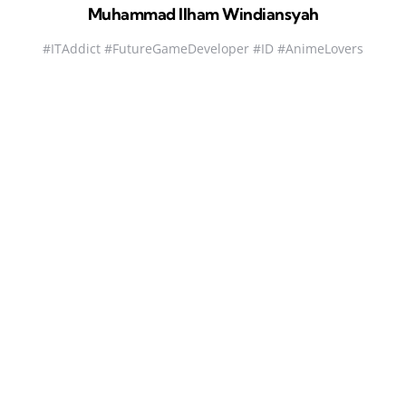
Muhammad Ilham Windiansyah
#ITAddict #FutureGameDeveloper #ID #AnimeLovers