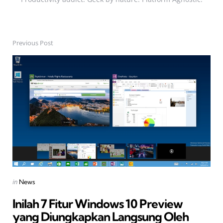
Previous Post
Post
navigation
Posted
in
News
in
Inilah 7 Fitur Windows 10 Preview
yang Diungkapkan Langsung Oleh