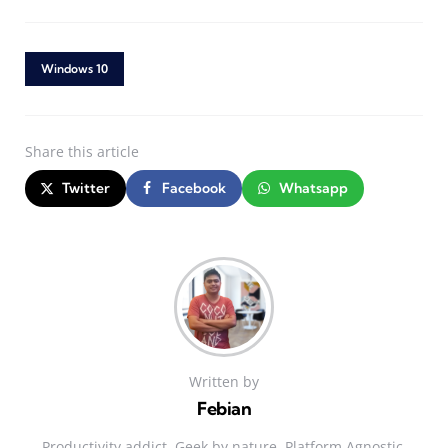
Windows 10
Share
this article
Twitter
Facebook
Whatsapp
Written by
Febian
Productivity addict. Geek by nature. Platform Agnostic.