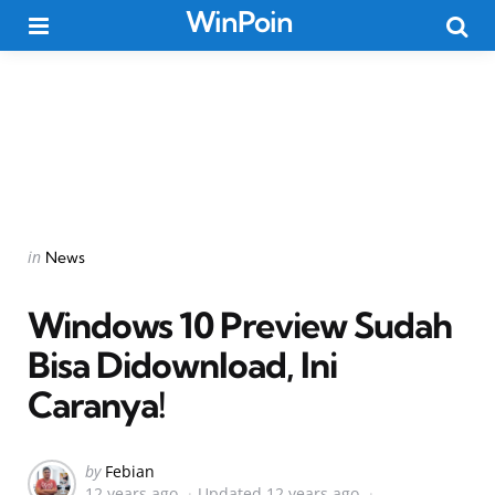
WinPoin
Menu
Searc
Categories
Posted
in
News
in
Windows 10 Preview Sudah
Bisa Didownload, Ini
Caranya!
Posted
by
Febian
12 years ago
Updated
12 years ago
by