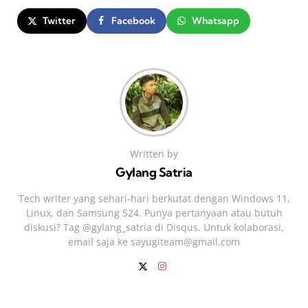
Twitter
Facebook
Whatsapp
Written by
Gylang Satria
Tech writer yang sehari‑hari berkutat dengan Windows 11,
Linux, dan Samsung S24. Punya pertanyaan atau butuh
diskusi? Tag @gylang_satria di Disqus. Untuk kolaborasi,
email saja ke
sayugiteam@gmail.com