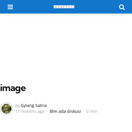
Menu
Searc
image
Posted
by
Gylang Satria
11 months ago
Blm ada diskusi
0 min
by