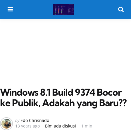
Menu
Searc
Windows 8.1 Build 9374 Bocor
ke Publik, Adakah yang Baru??
Posted
by
Edo Chrisnado
13 years ago
Blm ada diskusi
1 min
by