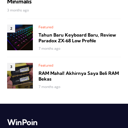
Minimalis
3 months ago
Featured
Tahun Baru Keyboard Baru, Review
Paradox ZX‑68 Low Profile
7 months ago
Featured
RAM Mahal! Akhirnya Saya Beli RAM
Bekas
7 months ago
WinPoin