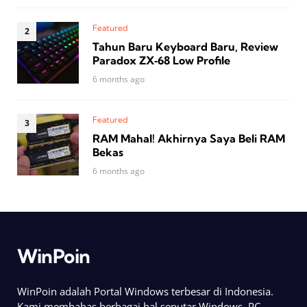
Featured
Tahun Baru Keyboard Baru, Review
Paradox ZX‑68 Low Profile
6 months ago
Featured
RAM Mahal! Akhirnya Saya Beli RAM
Bekas
6 months ago
WinPoin
WinPoin adalah Portal Windows terbesar di Indonesia.
Kami membahas berbagai hal seputar Windows, PC,