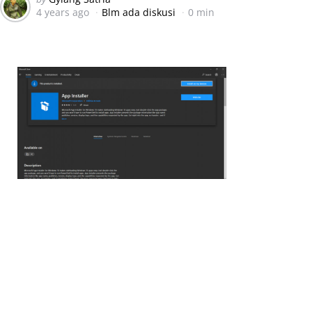
4 years ago
Blm ada diskusi
0 min
by