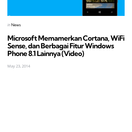
Posted
in
News
in
Microsoft Memamerkan Cortana, WiFi
Sense, dan Berbagai Fitur Windows
Phone 8.1 Lainnya (Video)
May 23, 2014