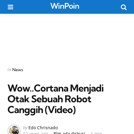
WinPoin
Menu
Searc
Categories
Posted
in
News
in
Wow..Cortana Menjadi
Otak Sebuah Robot
Canggih (Video)
Posted
by
Edo Chrisnado
12 years ago
Blm ada diskusi
1 min
by