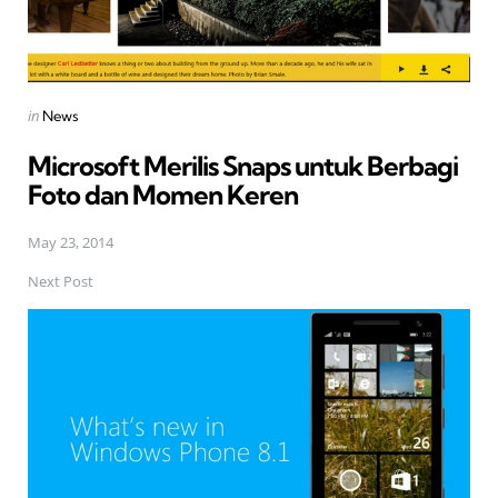
Posted
in
News
in
Microsoft Merilis Snaps untuk Berbagi
Foto dan Momen Keren
May 23, 2014
Next Post