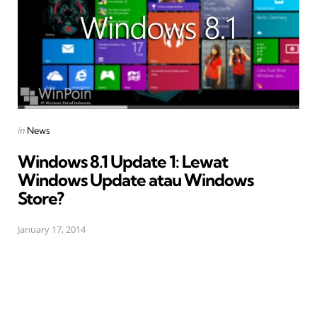
Posted
in
News
in
Windows 8.1 Update 1: Lewat
Windows Update atau Windows
Store?
January 17, 2014