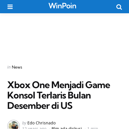
WinPoin
Menu
Searc
Categories
Posted
in
News
in
Xbox One Menjadi Game
Konsol Terlaris Bulan
Desember di US
Posted
by
Edo Chrisnado
12 years ago
Blm ada diskusi
1 min
by