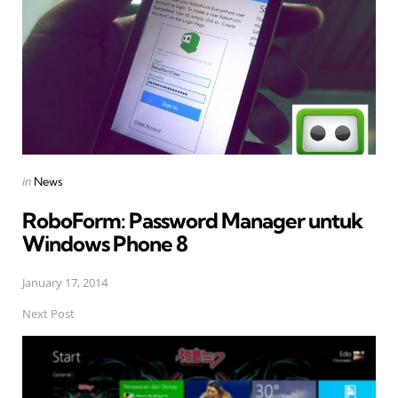
Posted
in
News
in
RoboForm: Password Manager untuk
Windows Phone 8
January 17, 2014
Next Post