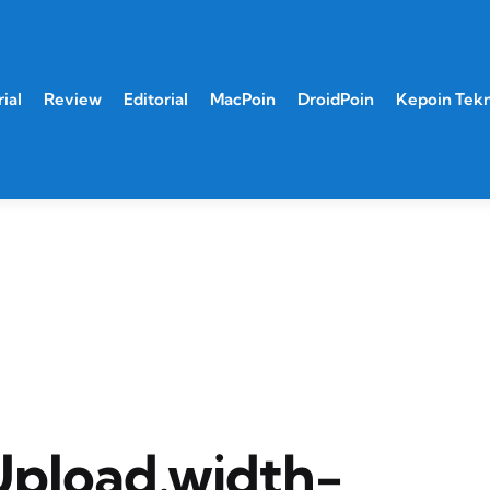
ial
Review
Editorial
MacPoin
DroidPoin
Kepoin Tek
Upload.width-