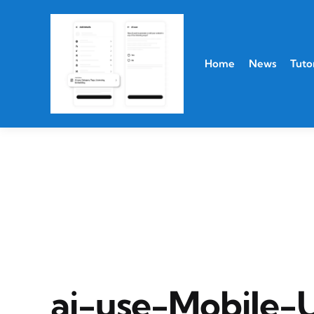
Home
News
Tutor
ai-use-Mobile-