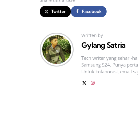
Share
this article
Twitter
Facebook
Written by
Gylang Satria
Tech writer yang sehari‑h
Samsung S24. Punya pertan
Untuk kolaborasi, email sa