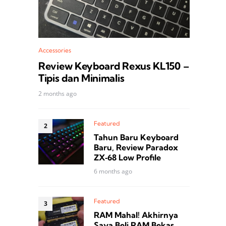
Accessories
Review Keyboard Rexus KL150 –
Tipis dan Minimalis
2 months ago
Featured
Tahun Baru Keyboard
Baru, Review Paradox
ZX‑68 Low Profile
6 months ago
Featured
RAM Mahal! Akhirnya
Saya Beli RAM Bekas