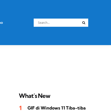
Search
no
Search
for:
What’s New
GIF di Windows 11 Tiba-tiba