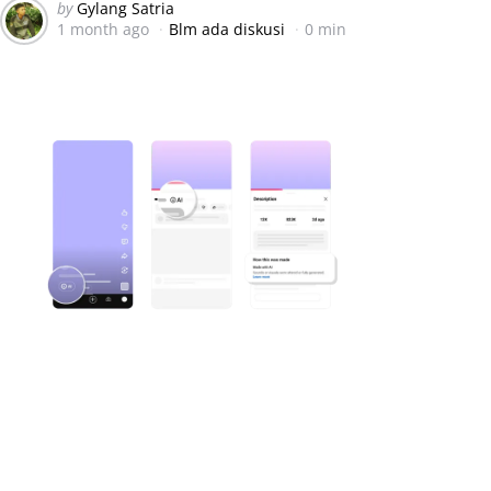
Posted
by
Gylang Satria
1 month ago
Blm ada diskusi
0 min
by