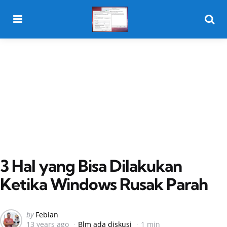
Menu
Searc
3 Hal yang Bisa Dilakukan
Ketika Windows Rusak Parah
Posted
by
Febian
13 years ago
Blm ada diskusi
1 min
by