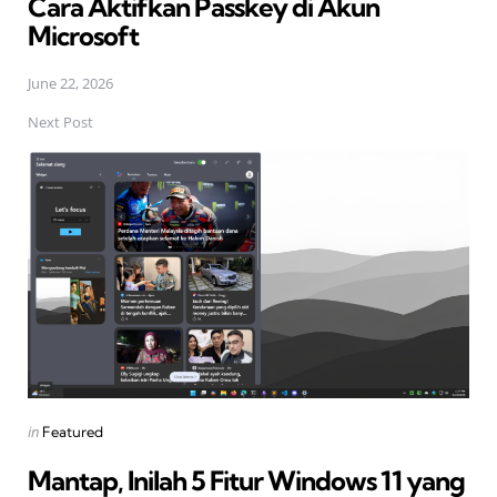
Cara Aktifkan Passkey di Akun
Microsoft
June 22, 2026
Next Post
Posted
in
Featured
in
Mantap, Inilah 5 Fitur Windows 11 yang