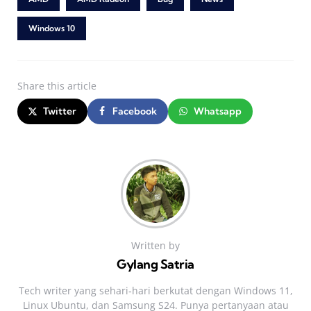
Windows 10
Share
this article
Twitter
Facebook
Whatsapp
Written by
Gylang Satria
Tech writer yang sehari‑hari berkutat dengan Windows 11,
Linux Ubuntu, dan Samsung S24. Punya pertanyaan atau