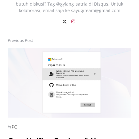
butuh diskusi? Tag @gylang_satria di Disqus. Untuk
kolaborasi, email saja ke
sayugiteam@gmail.com
Previous Post
Post
navigation
Posted
in
PC
in