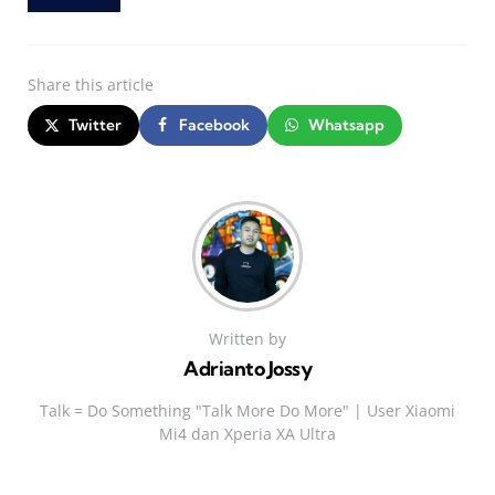
Share
this article
Twitter
Facebook
Whatsapp
Written by
Adrianto Jossy
Talk = Do Something "Talk More Do More" | User Xiaomi
Mi4 dan Xperia XA Ultra