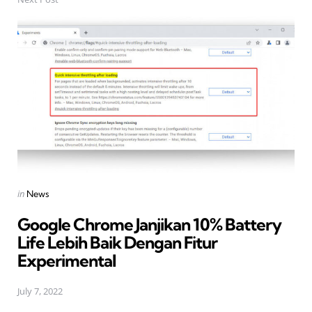
Posted
in
News
in
Google Chrome Janjikan 10% Battery
Life Lebih Baik Dengan Fitur
Experimental
July 7, 2022