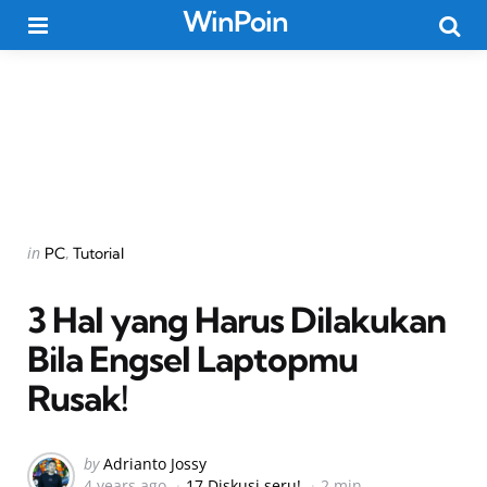
WinPoin
Menu
Searc
Categories
Posted
in
PC
Tutorial
in
3 Hal yang Harus Dilakukan
Bila Engsel Laptopmu
Rusak!
Posted
by
Adrianto Jossy
4 years ago
17 Diskusi seru!
2 min
by