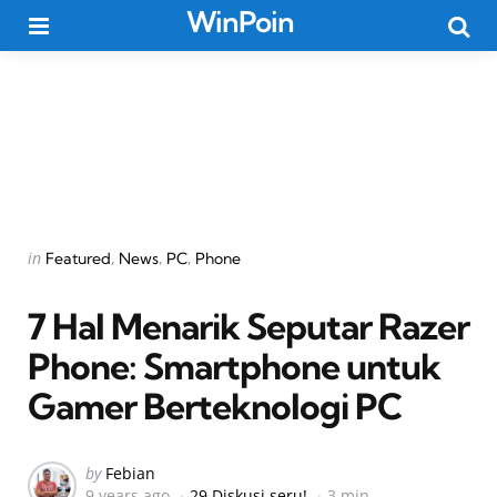
WinPoin
Menu
Searc
Categories
Posted
in
Featured
News
PC
Phone
in
7 Hal Menarik Seputar Razer
Phone: Smartphone untuk
Gamer Berteknologi PC
Posted
by
Febian
9 years ago
29 Diskusi seru!
3 min
by