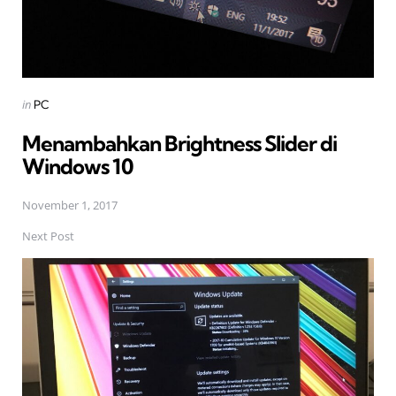
Posted
in
PC
in
Menambahkan Brightness Slider di
Windows 10
November 1, 2017
Next Post