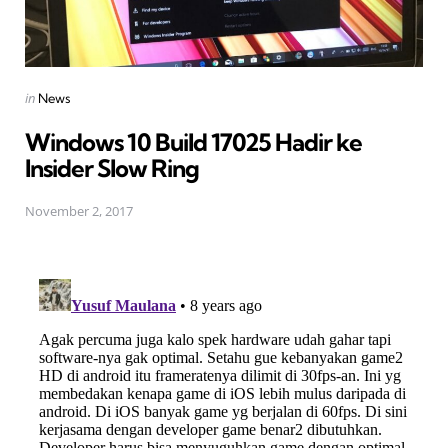
Posted
in
News
in
Windows 10 Build 17025 Hadir ke
Insider Slow Ring
November 2, 2017