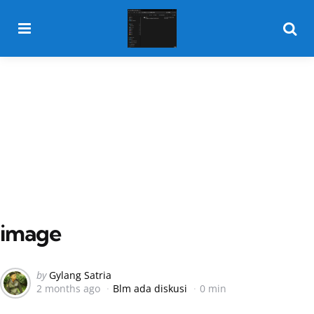
Menu
Searc
image
Posted
by
Gylang Satria
2 months ago
Blm ada diskusi
0 min
by