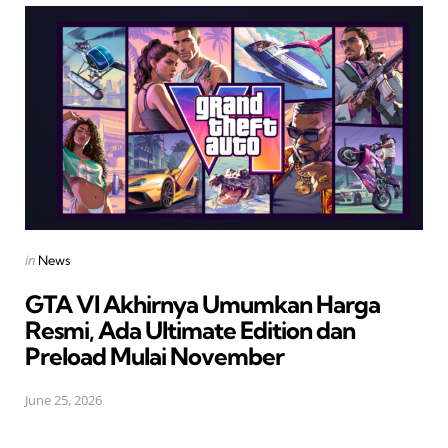
Posted
in
News
in
GTA VI Akhirnya Umumkan Harga
Resmi, Ada Ultimate Edition dan
Preload Mulai November
June 25, 2026