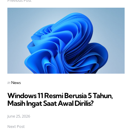
Previous Post
Post
navigation
Posted
in
News
in
Windows 11 Resmi Berusia 5 Tahun,
Masih Ingat Saat Awal Dirilis?
June 25, 2026
Next Post