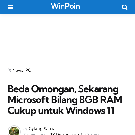
WinPoin
Menu
Searc
Categories
Posted
in
News
PC
in
Beda Omongan, Sekarang
Microsoft Bilang 8GB RAM
Cukup untuk Windows 11
Posted
by
Gylang Satria
7 days ago
13 Diskusi seru!
3 min
by