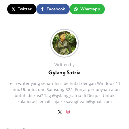
Twitter
Facebook
Whatsapp
Written by
Gylang Satria
Tech writer yang sehari‑hari berkutat dengan Windows 11,
Linux Ubuntu, dan Samsung S24. Punya pertanyaan atau
butuh diskusi? Tag @gylang_satria di Disqus. Untuk
kolaborasi, email saja ke
sayugiteam@gmail.com