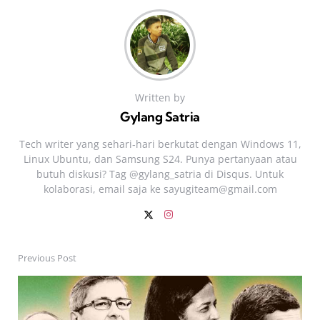
Written by
Gylang Satria
Tech writer yang sehari‑hari berkutat dengan Windows 11,
Linux Ubuntu, dan Samsung S24. Punya pertanyaan atau
butuh diskusi? Tag @gylang_satria di Disqus. Untuk
kolaborasi, email saja ke
sayugiteam@gmail.com
Previous Post
Post
navigation