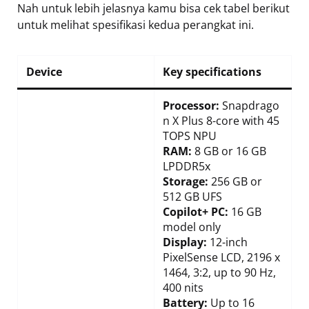
Nah untuk lebih jelasnya kamu bisa cek tabel berikut
untuk melihat spesifikasi kedua perangkat ini.
Device
Key specifications
Processor:
Snapdrago
n X Plus 8-core with 45
TOPS NPU
RAM:
8 GB or 16 GB
LPDDR5x
Storage:
256 GB or
512 GB UFS
Copilot+ PC:
16 GB
model only
Display:
12-inch
PixelSense LCD, 2196 x
1464, 3:2, up to 90 Hz,
400 nits
Battery:
Up to 16