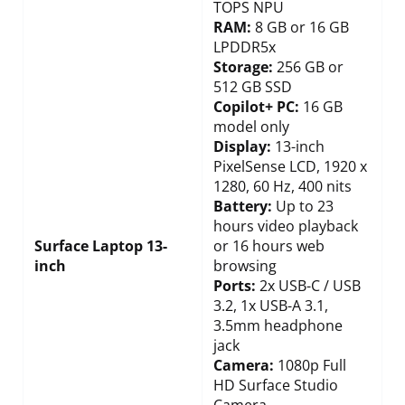
TOPS NPU
RAM:
8 GB or 16 GB
LPDDR5x
Storage:
256 GB or
512 GB SSD
Copilot+ PC:
16 GB
model only
Display:
13-inch
PixelSense LCD, 1920 x
1280, 60 Hz, 400 nits
Battery:
Up to 23
hours video playback
Surface Laptop 13-
or 16 hours web
inch
browsing
Ports:
2x USB-C / USB
3.2, 1x USB-A 3.1,
3.5mm headphone
jack
Camera:
1080p Full
HD Surface Studio
Camera