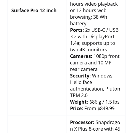
hours video playback
Surface Pro 12-inch
or 12 hours web
browsing; 38 Wh
battery
Ports:
2x USB-C / USB
3.2 with DisplayPort
1.4a; supports up to
two 4K monitors
Cameras:
1080p front
camera and 10 MP
rear camera
Security:
Windows
Hello face
authentication, Pluton
TPM 2.0
Weight:
686 g / 1.5 lbs
Price:
From $849.99
Processor:
Snapdrago
n X Plus 8-core with 45