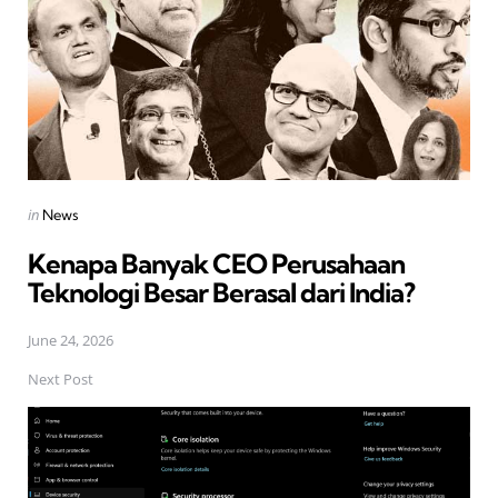
Posted
in
News
in
Kenapa Banyak CEO Perusahaan
Teknologi Besar Berasal dari India?
June 24, 2026
Next Post