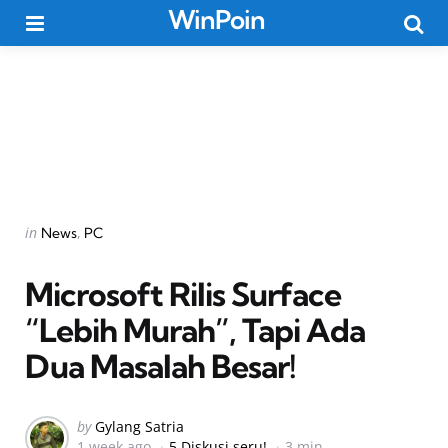
WinPoin
Menu
Searc
Categories
Posted
in
News
PC
in
Microsoft Rilis Surface
“Lebih Murah”, Tapi Ada
Dua Masalah Besar!
Posted
by
Gylang Satria
1 week ago
5 Diskusi seru!
3 min
by