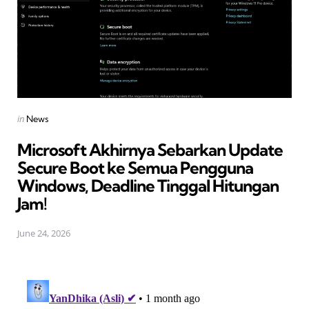
Posted
in
News
in
Microsoft Akhirnya Sebarkan Update
Secure Boot ke Semua Pengguna
Windows, Deadline Tinggal Hitungan
Jam!
June 24, 2026