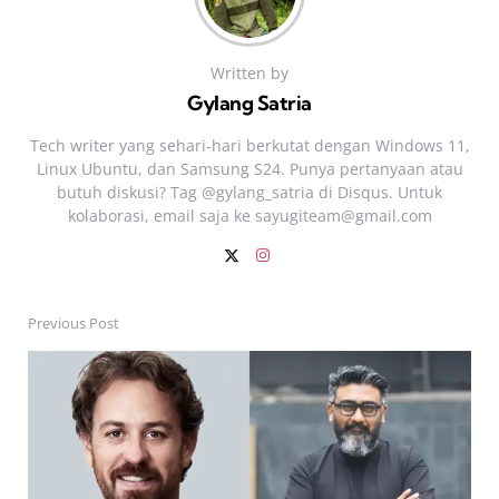
Written by
Gylang Satria
Tech writer yang sehari‑hari berkutat dengan Windows 11,
Linux Ubuntu, dan Samsung S24. Punya pertanyaan atau
butuh diskusi? Tag @gylang_satria di Disqus. Untuk
kolaborasi, email saja ke
sayugiteam@gmail.com
Previous Post
Post
navigation