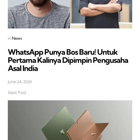
Posted
in
News
in
WhatsApp Punya Bos Baru! Untuk
Pertama Kalinya Dipimpin Pengusaha
Asal India
June 24, 2026
Next Post