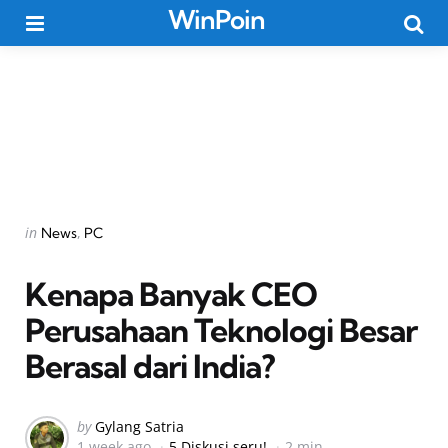
WinPoin
Menu
Searc
Categories
Posted
in
News
PC
in
Kenapa Banyak CEO
Perusahaan Teknologi Besar
Berasal dari India?
Posted
by
Gylang Satria
1 week ago
5 Diskusi seru!
2 min
by