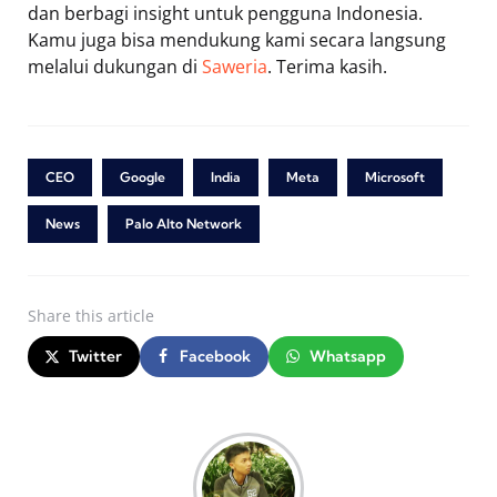
dan berbagi insight untuk pengguna Indonesia.
Kamu juga bisa mendukung kami secara langsung
melalui dukungan di
Saweria
. Terima kasih.
CEO
Google
India
Meta
Microsoft
News
Palo Alto Network
Share
this article
Twitter
Facebook
Whatsapp