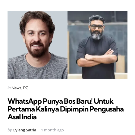
Categories
Posted
in
News
PC
in
WhatsApp Punya Bos Baru! Untuk
Pertama Kalinya Dipimpin Pengusaha
Asal India
Posted
by
Gylang Satria
1 month ago