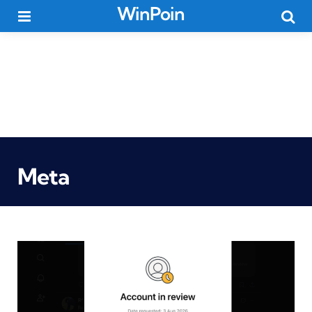
WinPoin
Menu
Searc
Meta