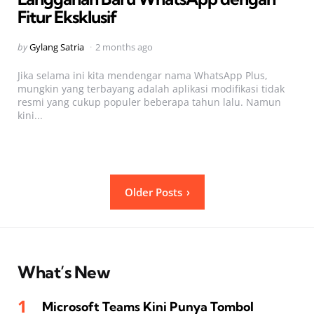
Fitur Eksklusif
Posted
by
Gylang Satria
2 months ago
by
Jika selama ini kita mendengar nama WhatsApp Plus,
mungkin yang terbayang adalah aplikasi modifikasi tidak
resmi yang cukup populer beberapa tahun lalu. Namun
kini...
Posts
Older Posts
pagination
What’s New
Microsoft Teams Kini Punya Tombol