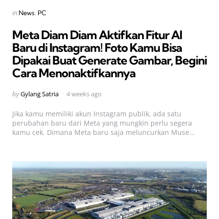
Categories
Posted
in
News
PC
in
Meta Diam Diam Aktifkan Fitur AI
Baru di Instagram! Foto Kamu Bisa
Dipakai Buat Generate Gambar, Begini
Cara Menonaktifkannya
Posted
by
Gylang Satria
4 weeks ago
by
Jika kamu memiliki akun Instagram publik, ada satu
perubahan baru dari Meta yang mungkin perlu segera
kamu cek. Dimana Meta baru saja meluncurkan Muse...