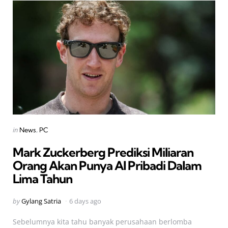
Categories
Posted
in
News
PC
in
Mark Zuckerberg Prediksi Miliaran
Orang Akan Punya AI Pribadi Dalam
Lima Tahun
Posted
by
Gylang Satria
6 days ago
by
Sebelumnya kita tahu banyak perusahaan berlomba