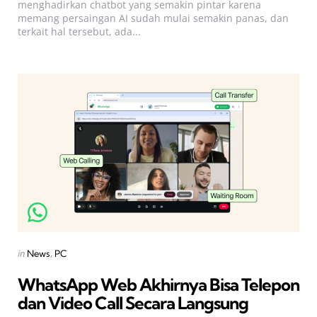
menghadirkan chatbot yang semakin pintar karena
memang persaingan AI sudah mulai semakin panas, dan
terkait hal tersebut, ada...
Categories
Posted
in
News
PC
in
WhatsApp Web Akhirnya Bisa Telepon
dan Video Call Secara Langsung