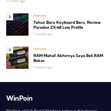
3 months ago
Featured
Tahun Baru Keyboard Baru, Review
Paradox ZX‑68 Low Profile
7 months ago
Featured
RAM Mahal! Akhirnya Saya Beli RAM
Bekas
7 months ago
WinPoin
WinPoin adalah Portal Windows terbesar di Indonesia.