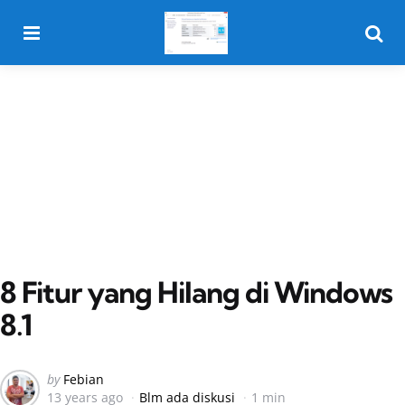
Menu
Searc
8 Fitur yang Hilang di Windows
8.1
Posted
by
Febian
13 years ago
Blm ada diskusi
1 min
by