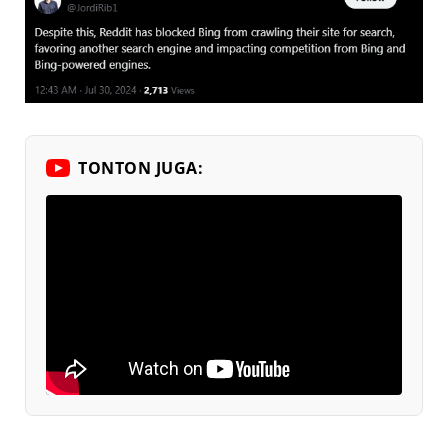
TONTON JUGA: