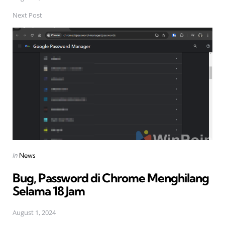
Next Post
Posted
in
News
in
Bug, Password di Chrome Menghilang
Selama 18 Jam
August 1, 2024