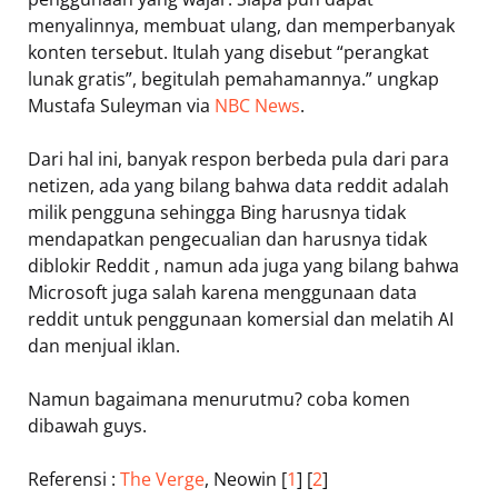
menyalinnya, membuat ulang, dan memperbanyak
konten tersebut. Itulah yang disebut “perangkat
lunak gratis”, begitulah pemahamannya.” ungkap
Mustafa Suleyman via
NBC News
.
Dari hal ini, banyak respon berbeda pula dari para
netizen, ada yang bilang bahwa data reddit adalah
milik pengguna sehingga Bing harusnya tidak
mendapatkan pengecualian dan harusnya tidak
diblokir Reddit , namun ada juga yang bilang bahwa
Microsoft juga salah karena menggunaan data
reddit untuk penggunaan komersial dan melatih AI
dan menjual iklan.
Namun bagaimana menurutmu? coba komen
dibawah guys.
Referensi :
The Verge
, Neowin [
1
] [
2
]