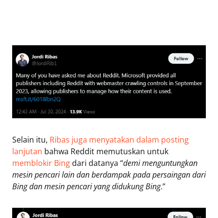
Selain itu,
Ribas juga menyatakan dalam posting
lanjutan
bahwa Reddit memutuskan untuk
memblokir Bing
dari datanya “
demi menguntungkan
mesin pencari lain dan berdampak pada persaingan dari
Bing dan mesin pencari yang didukung Bing
.”