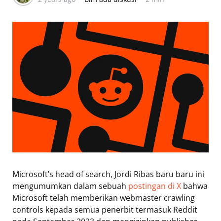
Microsoft’s head of search, Jordi Ribas baru baru ini
mengumumkan dalam sebuah
postingan di X
bahwa
Microsoft telah memberikan webmaster crawling
controls kepada semua penerbit termasuk Reddit