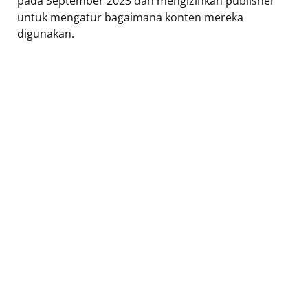
pada September 2023 dan mengizinkan publisher
untuk mengatur bagaimana konten mereka
digunakan.