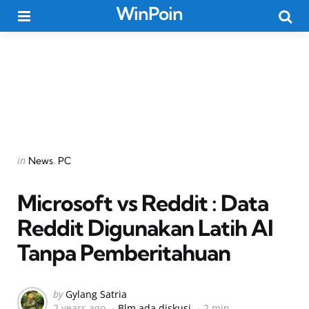
WinPoin
Menu
Searc
Categories
Posted
in
News
PC
in
Microsoft vs Reddit : Data
Reddit Digunakan Latih AI
Tanpa Pemberitahuan
Posted
by
Gylang Satria
2 years ago
Blm ada diskusi
2 min
by