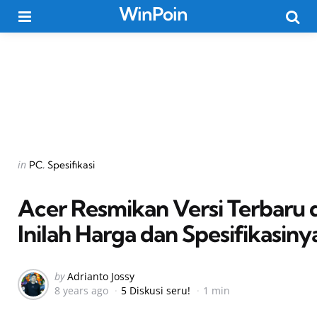
WinPoin
Menu
Searc
Categories
Posted
in
PC
Spesifikasi
in
Acer Resmikan Versi Terbaru d
Inilah Harga dan Spesifikasiny
Posted
by
Adrianto Jossy
8 years ago
5 Diskusi seru!
1 min
by