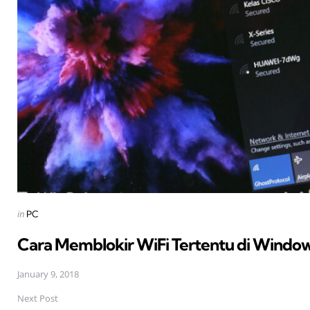
Posted
in
PC
in
Cara Memblokir WiFi Tertentu di Windo
January 9, 2018
Next Post