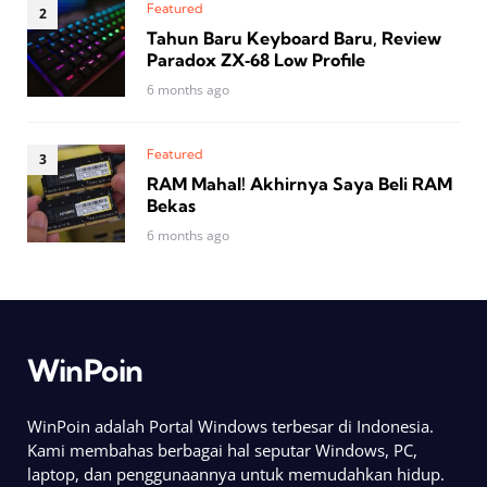
Featured
Tahun Baru Keyboard Baru, Review
Paradox ZX‑68 Low Profile
6 months ago
Featured
RAM Mahal! Akhirnya Saya Beli RAM
Bekas
6 months ago
WinPoin
WinPoin adalah Portal Windows terbesar di Indonesia.
Kami membahas berbagai hal seputar Windows, PC,
laptop, dan penggunaannya untuk memudahkan hidup.