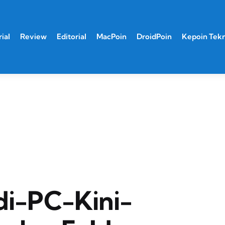
ial
Review
Editorial
MacPoin
DroidPoin
Kepoin Tek
di-PC-Kini-