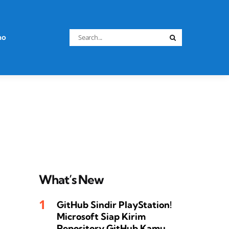
Search
no
Search
for:
What’s New
GitHub Sindir PlayStation!
Microsoft Siap Kirim
Repository GitHub Kamu