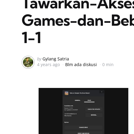
Tawarkan-Akses
Games-dan-Beb
1-1
Posted
by
Gylang Satria
4 years ago
Blm ada diskusi
0 min
by