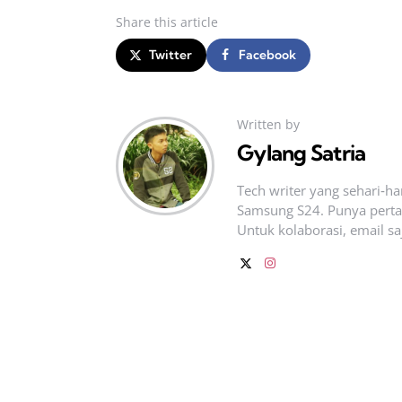
Share
this article
Twitter
Facebook
Written by
Gylang Satria
Tech writer yang sehari‑h
Samsung S24. Punya pertan
Untuk kolaborasi, email sa