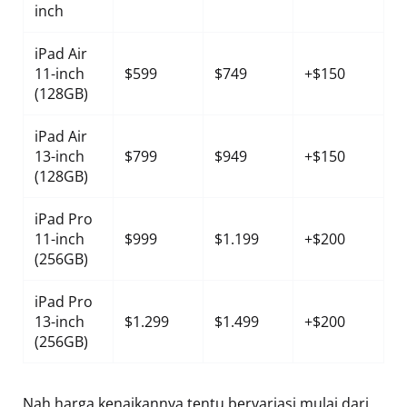
inch
iPad Air
11-inch
$599
$749
+$150
(128GB)
iPad Air
13-inch
$799
$949
+$150
(128GB)
iPad Pro
11-inch
$999
$1.199
+$200
(256GB)
iPad Pro
13-inch
$1.299
$1.499
+$200
(256GB)
Nah harga kenaikannya tentu bervariasi mulai dari