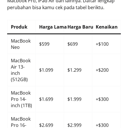
Macbook Pro, iPad Air dan lainnya. Daftar lengkap
perubahan bisa kamu cek pada tabel beriktu.
Produk
Harga Lama
Harga Baru
Kenaikan
MacBook
$599
$699
+$100
Neo
MacBook
Air 13-
$1.099
$1.299
+$200
inch
(512GB)
MacBook
Pro 14-
$1.699
$1.999
+$300
inch (1TB)
MacBook
Pro 16-
$2.699
$2.999
+$300