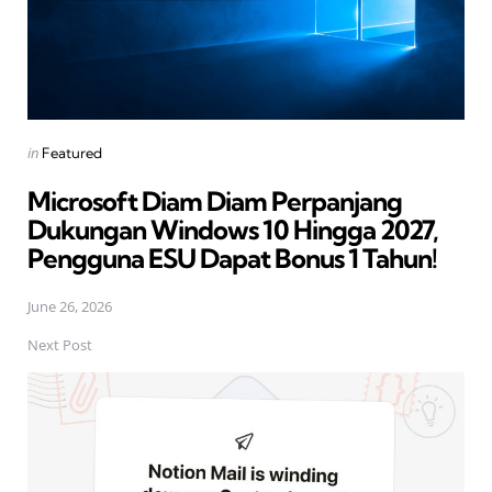
Posted
in
Featured
in
Microsoft Diam Diam Perpanjang
Dukungan Windows 10 Hingga 2027,
Pengguna ESU Dapat Bonus 1 Tahun!
June 26, 2026
Next Post