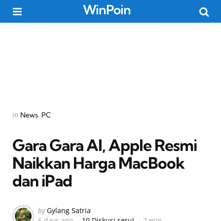
WinPoin
Menu
Searc
Categories
Posted
in
News
PC
in
Gara Gara AI, Apple Resmi
Naikkan Harga MacBook
dan iPad
Posted
by
Gylang Satria
6 days ago
10 Diskusi seru!
2 min
by