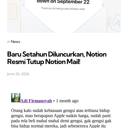
Posted
in
News
in
Baru Setahun Diluncurkan, Notion
Resmi Tutup Notion Mail!
June 26, 2026