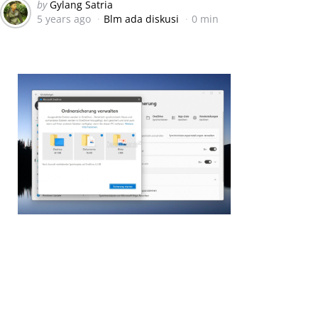
Posted
by
Gylang Satria
5 years ago
Blm ada diskusi
0 min
by