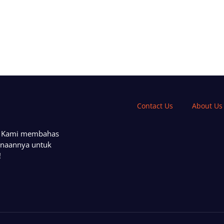
Contact Us
About Us
a. Kami membahas
unaannya untuk
!