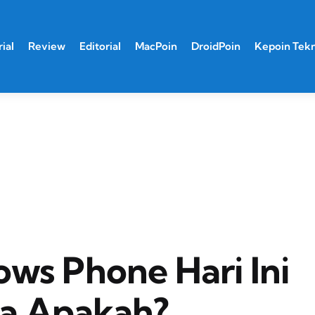
ial
Review
Editorial
MacPoin
DroidPoin
Kepoin Tek
ws Phone Hari Ini
da Apakah?