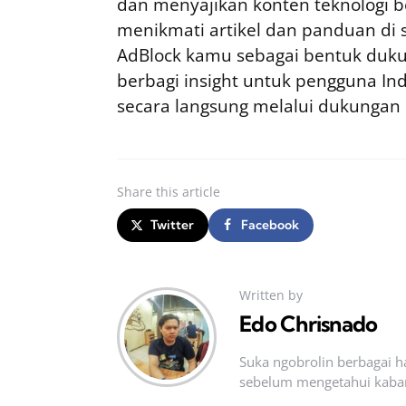
dan menyajikan konten teknologi be
menikmati artikel dan panduan di si
AdBlock kamu sebagai bentuk duku
berbagi insight untuk pengguna I
secara langsung melalui dukungan
Share
this article
Twitter
Facebook
Written by
Edo Chrisnado
Suka ngobrolin berbagai ha
sebelum mengetahui kabar t