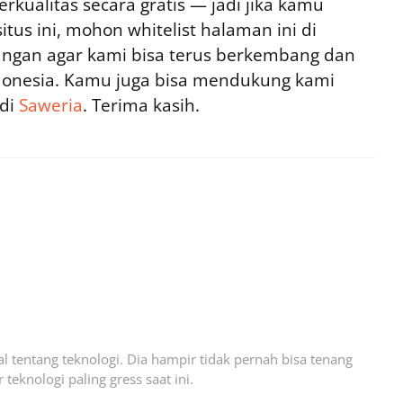
rkualitas secara gratis — jadi jika kamu
tus ini, mohon whitelist halaman ini di
ngan agar kami bisa terus berkembang dan
ndonesia. Kamu juga bisa mendukung kami
 di
Saweria
. Terima kasih.
l tentang teknologi. Dia hampir tidak pernah bisa tenang
eknologi paling gress saat ini.