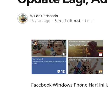
Posted
by
Edo Chrisnado
13 years ago
Blm ada diskusi
1 min
by
Facebook Windows Phone Hari Ini 