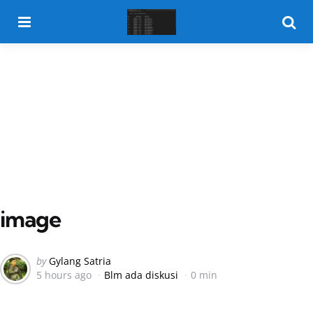
Menu
Searc
image
Posted
by
Gylang Satria
5 hours ago
Blm ada diskusi
0 min
by