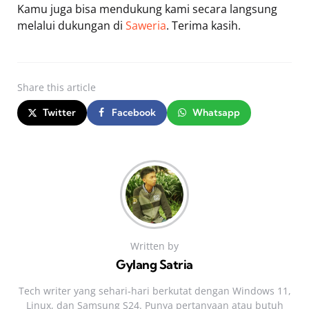
Kamu juga bisa mendukung kami secara langsung
melalui dukungan di
Saweria
. Terima kasih.
Share
this article
Twitter
Facebook
Whatsapp
Written by
Gylang Satria
Tech writer yang sehari‑hari berkutat dengan Windows 11,
Linux, dan Samsung S24. Punya pertanyaan atau butuh