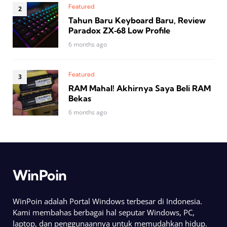
Featured
Tahun Baru Keyboard Baru, Review
Paradox ZX‑68 Low Profile
6 months ago
Featured
RAM Mahal! Akhirnya Saya Beli RAM
Bekas
6 months ago
WinPoin
WinPoin adalah Portal Windows terbesar di Indonesia.
Kami membahas berbagai hal seputar Windows, PC,
laptop, dan penggunaannya untuk memudahkan hidup.