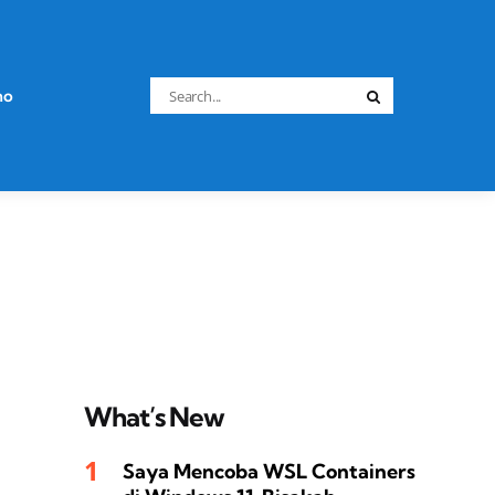
Search
no
Search
for:
What’s New
Saya Mencoba WSL Containers