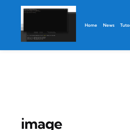
Home
News
Tutor
image