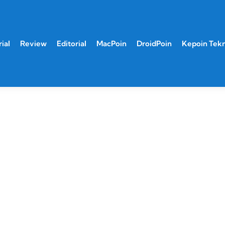
ial
Review
Editorial
MacPoin
DroidPoin
Kepoin Tek