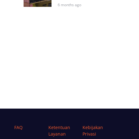
6 months ago
FAQ
Ketentuan
Kebijakan
Layanan
Privasi