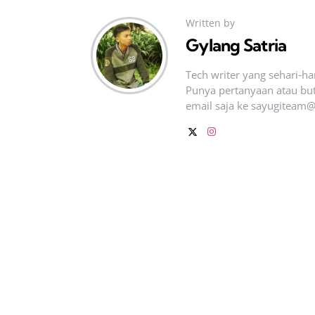
Written by
Gylang Satria
Tech writer yang sehari‑h
Punya pertanyaan atau but
email saja ke
sayugiteam@