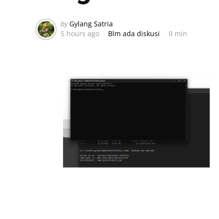
Posted
by
Gylang Satria
5 hours ago
Blm ada diskusi
0 min
by