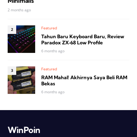
Minimalis
2 months ago
Featured
Tahun Baru Keyboard Baru, Review
Paradox ZX‑68 Low Profile
6 months ago
Featured
RAM Mahal! Akhirnya Saya Beli RAM
Bekas
6 months ago
WinPoin