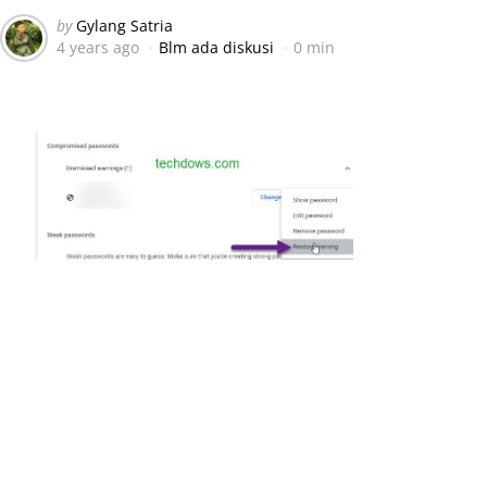
Posted
by
Gylang Satria
4 years ago
Blm ada diskusi
0 min
by