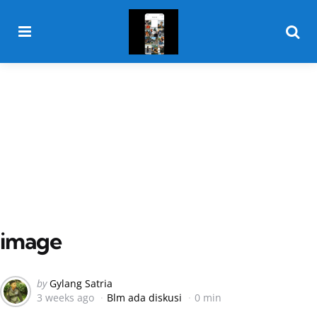
Menu
Searc
image
Posted
by
Gylang Satria
3 weeks ago
Blm ada diskusi
0 min
by