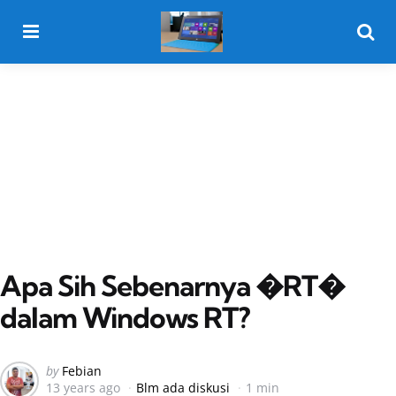
Menu
Searc
Apa Sih Sebenarnya �RT�
dalam Windows RT?
Posted
by
Febian
13 years ago
Blm ada diskusi
1 min
by