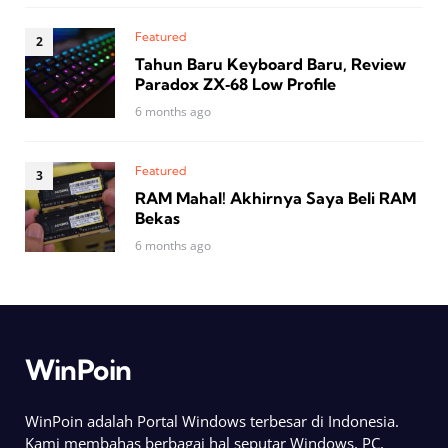
Featured
Tahun Baru Keyboard Baru, Review
Paradox ZX‑68 Low Profile
6 months ago
Featured
RAM Mahal! Akhirnya Saya Beli RAM
Bekas
6 months ago
WinPoin
WinPoin adalah Portal Windows terbesar di Indonesia.
Kami membahas berbagai hal seputar Windows, PC,