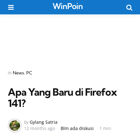
WinPoin
Menu
Searc
Categories
Posted
in
News
PC
in
Apa Yang Baru di Firefox
141?
Posted
by
Gylang Satria
12 months ago
Blm ada diskusi
1 min
by