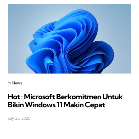
Posted
in
News
in
Hot : Microsoft Berkomitmen Untuk
Bikin Windows 11 Makin Cepat
July 22, 2025