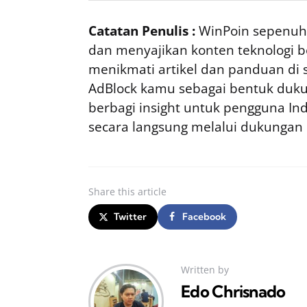
Catatan Penulis :
WinPoin sepenuhn
dan menyajikan konten teknologi be
menikmati artikel dan panduan di si
AdBlock kamu sebagai bentuk duku
berbagi insight untuk pengguna I
secara langsung melalui dukungan
Share
this article
Twitter
Facebook
Written by
Edo Chrisnado