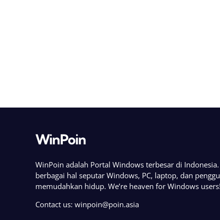
WinPoin
WinPoin adalah Portal Windows terbesar di Indonesi
berbagai hal seputar Windows, PC, laptop, dan pengg
memudahkan hidup. We’re heaven for Windows users
Contact us:
winpoin@poin.asia