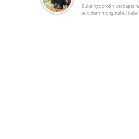
Suka ngobrolin berbagai ha
sebelum mengetahui kabar t