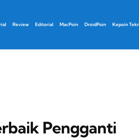
ial
Review
Editorial
MacPoin
DroidPoin
Kepoin Tek
erbaik Pengganti