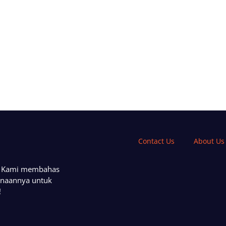
Contact Us
About Us
a. Kami membahas
unaannya untuk
!