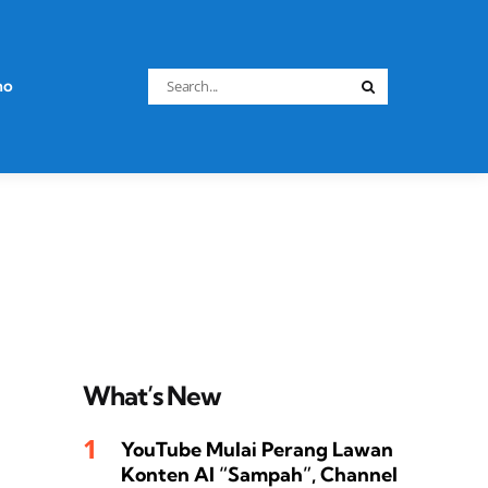
Search
no
Search
for:
What’s New
YouTube Mulai Perang Lawan
Konten AI “Sampah”, Channel