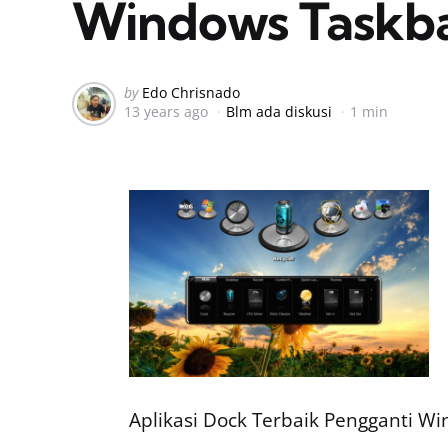
Windows Taskb
Posted
by
Edo Chrisnado
13 years ago
Blm ada diskusi
1 min
by
Aplikasi Dock Terbaik Pengganti W