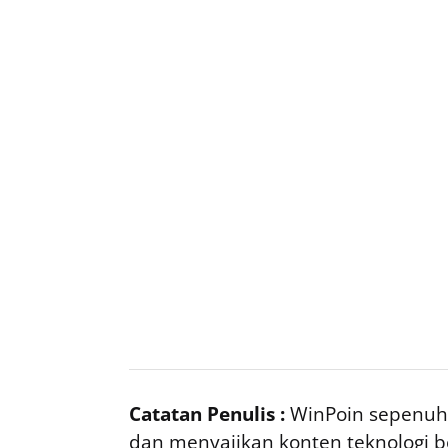
Catatan Penulis :
WinPoin sepenuhn
dan menyajikan konten teknologi be