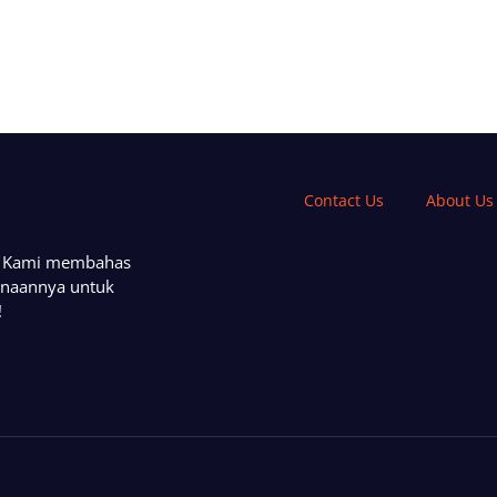
Contact Us
About Us
a. Kami membahas
unaannya untuk
!