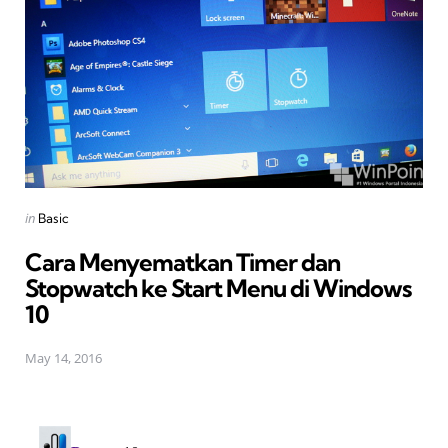
Posted
in
Basic
in
Cara Menyematkan Timer dan
Stopwatch ke Start Menu di Windows
10
May 14, 2016