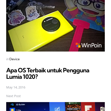
navigation
Posted
in
Device
in
Apa OS Terbaik untuk Pengguna
Lumia 1020?
May 14, 2016
Next Post