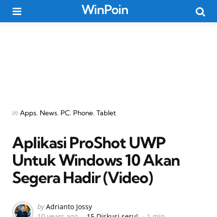
WinPoin
Menu
Searc
Categories
Posted
in
Apps
News
PC
Phone
Tablet
in
Aplikasi ProShot UWP
Untuk Windows 10 Akan
Segera Hadir (Video)
Posted
by
Adrianto Jossy
10 years ago
15 Diskusi seru!
1 min
by